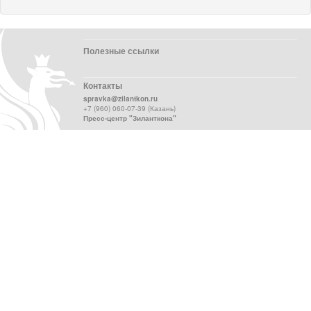
Полезные ссылки
Контакты
spravka@zilantkon.ru
+7 (960) 060-07-39 (Казань)
Пресс-центр "Зиланткона"