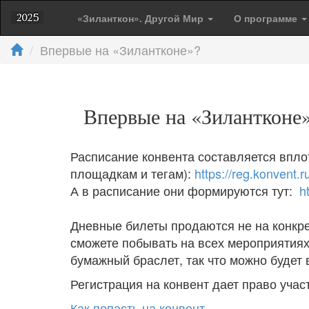
«Зиланткон». Другой Мир
О программе
Впервые на «Зилантконе»?
Впервые на «Зилантконе
Расписание конвента составляется вплот
площадкам и тегам):
https://reg.konvent.
А в расписание они формируются тут:
h
Дневные билеты продаются не на конкре
сможете побывать на всех мероприятиях,
бумажный браслет, так что можно будет
Регистрация на конвент дает право учас
Как попасть на конвент