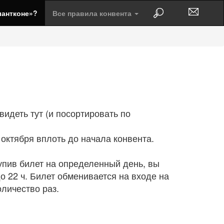
лантконе»?
Все правила конвента
идеть тут (и посортировать по
октября вплоть до начала конвента.
упив билет на определенный день, вы
о 22 ч. Билет обменивается на входе на
личество раз.