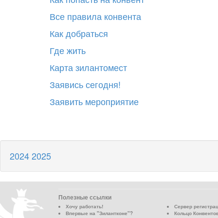
Все правила конвента
Как добраться
Где жить
Карта зилантомест
Заявись сегодня!
Заявить мероприятие
2024
2025
Полезные ссылки
Хочу работать!
Сервер регистра
Впервые на "Зилантконе"?
Кольцо Конвенто