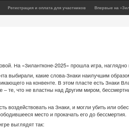
Регистрация и оплата для участников
Впервые на «Зи
ровой. На «Зилантконе-2025» прошла игра, наглядно
ента выбирали, какие слова-Знаки наилучшим образо
никающего на конвенте. В этом пласте есть Знаки Вл
– те, что не властны над Другим миром, бессмертные
ть воздействовать на Знаки, и могли убить или обе
вободившееся место и прокачать его до бессмертия.
игре выглядят так: