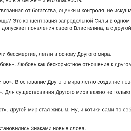
вязанная от богатства, оценки и контроля, не искуша
щь? Это концентрация запредельной Силы в одном ме
е допускает появления своего Властелина, а с друго
ли бессмертие, легли в основу Другого мира.
вь». Любовь как бескорыстное отношение к другому
во». В основание Другого мира легло создание ново
. Для существования Другого мира важно не только 
». Другой мир стал живым. Ну, и котики сами по себе
 становились Знаками новые слова.