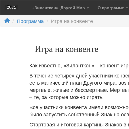
«Зиланткон». Другой Мир
О программе
Программа
Игра на конвенте
Игра на конвенте
Как известно, «Зиланткон» – конвент иг
В течение четырех дней участники конв
есть магический план Другого мира, воз
мертвые, живые и бессмертные. Мертвые 
– те, за которые можно играть.
Все участники конвента имели возможнос
было запустить собственный Знак на ос
Стартовая и итоговая картины Знаков в 