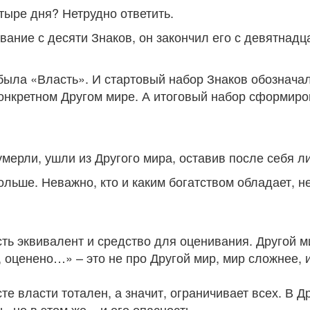
тыре дня? Нетрудно ответить.
вание с десяти Знаков, он закончил его с девятнад
была «Власть». И стартовый набор Знаков обознача
конкретном Другом мире. А итоговый набор сформиров
 умерли, ушли из Другого мира, оставив после себя 
ольше. Неважно, кто и каким богатством обладает, н
ть эквивалент и средство для оценивания. Другой м
 оценено…» – это не про Другой мир, мир сложнее, и
сте власти тотален, а значит, ограничивает всех. В 
, но в этом же – и его опасность.