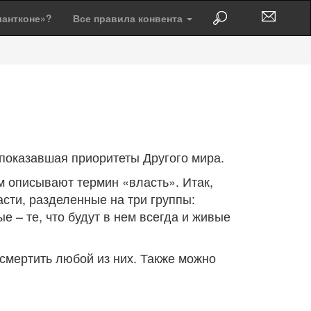
лантконе»?
Все правила конвента
 показавшая приоритеты Другого мира.
м описывают термин «власть». Итак,
асти, разделенные на три группы:
 – те, что будут в нем всегда и живые
ссмертить любой из них. Также можно